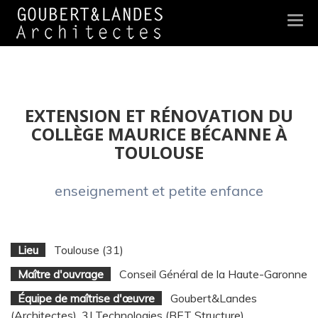
Togg
navi
EXTENSION ET RÉNOVATION DU
COLLÈGE MAURICE BÉCANNE À
TOULOUSE
enseignement et petite enfance
Lieu
Toulouse (31)
Maître d'ouvrage
Conseil Général de la Haute-Garonne
Équipe de maîtrise d'œuvre
Goubert&Landes
(Architectes), 3J Technologies (BET Structure),