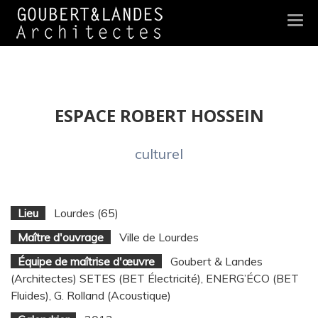
Togg
navi
ESPACE ROBERT HOSSEIN
culturel
Lieu
Lourdes (65)
Maître d'ouvrage
Ville de Lourdes
Équipe de maîtrise d'œuvre
Goubert & Landes
(Architectes) SETES (BET Électricité), ENERG’ÉCO (BET
Fluides), G. Rolland (Acoustique)