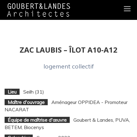
Togg
navi
ZAC LAUBIS – ÎLOT A10-A12
logement collectif
Lieu
Seilh (31)
Maître d'ouvrage
Aménageur OPPIDEA - Promoteur
NACARAT
Équipe de maîtrise d'œuvre
Goubert & Landes, PUVA,
BETEM, Biocenys