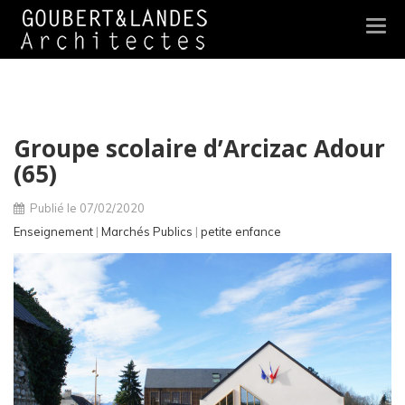
Togg
navi
Groupe scolaire d’Arcizac Adour
(65)
Publié le 07/02/2020
Enseignement
|
Marchés Publics
|
petite enfance