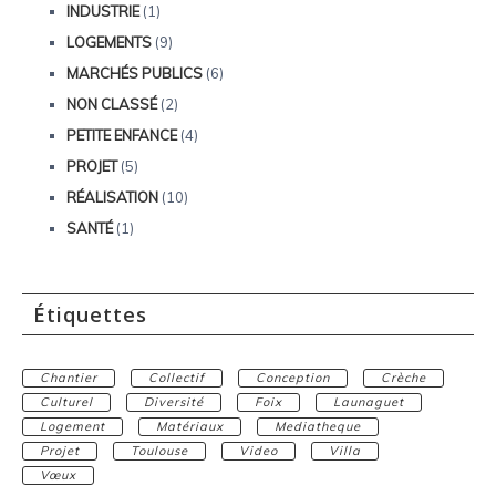
INDUSTRIE
(1)
LOGEMENTS
(9)
MARCHÉS PUBLICS
(6)
NON CLASSÉ
(2)
PETITE ENFANCE
(4)
PROJET
(5)
RÉALISATION
(10)
SANTÉ
(1)
Étiquettes
Chantier
Collectif
Conception
Crèche
Culturel
Diversité
Foix
Launaguet
Logement
Matériaux
Mediatheque
Projet
Toulouse
Video
Villa
Vœux