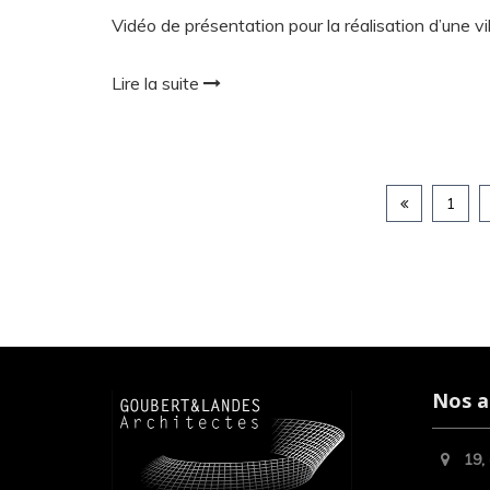
Vidéo de présentation pour la réalisation d’une v
Lire la suite
Pagina
1
des
publica
Nos a
19,